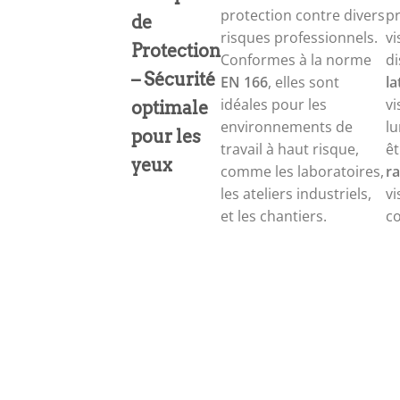
protection contre divers
p
de
risques professionnels.
vi
Protection
Conformes à la norme
d
– Sécurité
EN 166
, elles sont
la
idéales pour les
vi
optimale
environnements de
lu
pour les
travail à haut risque,
ê
yeux
comme les laboratoires,
r
les ateliers industriels,
vi
et les chantiers.
co