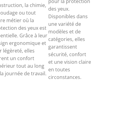
pour la protection
struction, la chimie,
des yeux.
soudage ou tout
Disponibles dans
re métier où la
une variété de
tection des yeux est
modèles et de
entielle. Grâce à leur
catégories, elles
sign ergonomique et
garantissent
r légèreté, elles
sécurité, confort
rent un confort
et une vision claire
érieur tout au long
en toutes
la journée de travail.
circonstances.