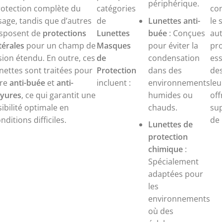
périphérique.
rotection complète du
catégories
con
sage, tandis que d’autres
de
Lunettes anti-
le 
isposent de
protections
Lunettes
buée
: Conçues
aut
térales
pour un champ de
Masques
pour éviter la
pro
sion étendu. En outre, ces
de
condensation
ess
nettes sont traitées pour
Protection
dans des
de
tre
anti-buée
et
anti-
incluent :
environnements
leu
ayures
, ce qui garantit une
humides ou
off
sibilité optimale en
chauds.
sup
nditions difficiles.
de 
Lunettes de
protection
chimique
:
Spécialement
adaptées pour
les
environnements
où des