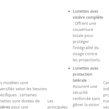
Lunettes avec
visière complète
: Offrent une
couverture
totale pour
protéger
l’intégralité du
visage contre
les projections.
Lunettes avec
protection
latérale
:
es modèles sont
Ces
Assurent une
versifiés selon les besoins
ind
sécurité
écifiques : certaines
pro
renforcée sans
nettes sont dotées de
Les
tra
gêner la vision
sières
pour une
principales
se