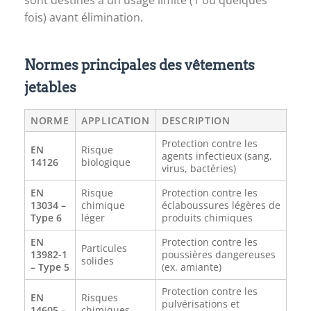
sont destinés à un usage limité (1 ou quelques
fois) avant élimination.
Normes principales des vêtements
jetables
NORME
APPLICATION
DESCRIPTION
Protection contre les
EN
Risque
agents infectieux (sang,
14126
biologique
virus, bactéries)
EN
Risque
Protection contre les
13034 –
chimique
éclaboussures légères de
Type 6
léger
produits chimiques
EN
Protection contre les
Particules
13982-1
poussières dangereuses
solides
– Type 5
(ex. amiante)
Protection contre les
EN
Risques
pulvérisations et
14605 –
chimiques