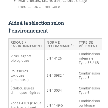
Manchettes, charlottes, calots
: usage
médical ou alimentaire
Aide à la sélection selon
l’environnement
RISQUE /
NORME
TYPE DE
ENVIRONNEMENT
RECOMMANDÉE
VÊTEMENT
Combinaison
Virus, agents
EN 14126
intégrale
biologiques
Type 5B / 6B
Poussières
Combinaison
toxiques
EN 13982-1
Type 5
(amiante…)
Éclaboussures
Combinaison
EN 13034
chimiques légères
Type 6
Combinaison
Zones ATEX (risque
EN 1149-5
ou blouse
électrostatique)